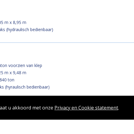
05 m x 8,95 m
ks (hydraulisch bedienbaar)
ton voorzien van klep
25 m x 9,48 m
840 ton
ks (hyraulisch bedienbaar)
gaat u akkoord met onze
Privacy en Cookie statement
.
44 m x 9,26 m