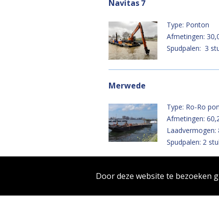
Navitas 7
Type: Ponton
Afmetingen: 30,
Spudpalen: 3 stu
Merwede
Type: Ro-Ro pon
Afmetingen: 60,
Laadvermogen: 
Spudpalen: 2 stu
Door deze website te bezoeken 
Amer
Type: Ponton
Afmetingen: 49,