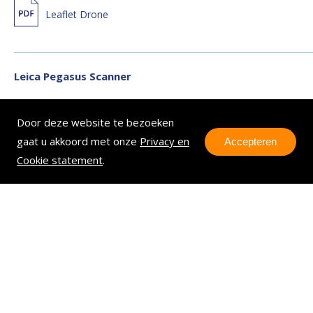
Leaflet Drone
Leica Pegasus Scanner
Type: 3D scanner
Door deze website te bezoeken
gaat u akkoord met onze
Privacy en
Accepteren
Cookie statement
.
Leaflet: Leica Pegasus scanner