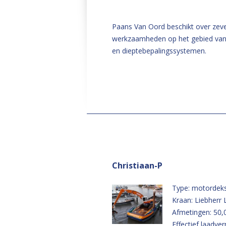
Paans Van Oord beschikt over zev
werkzaamheden op het gebied van b
en dieptebepalingssystemen.
Christiaan-P
Type: motordeks
Kraan: Liebherr
Afmetingen: 50,
Effectief laadve