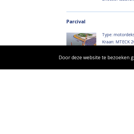
Parcival
Type: motordeks
Kraan: MTECK 2
Afmetingen: 45,
Effectief laadve
Door deze website te bezoeken 
Leendert Sr.
Type: motordeks
Kraan: Liebherr
Afmetingen: 48,
Effectief laadve