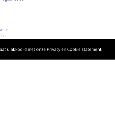
chuit
00 E
26 m x 9,50 m
rmogen: 350 ton
gaat u akkoord met onze
Privacy en Cookie statement
.
chuit
 LH 60 C-EW (Stage V NRE)
03 m x 8,87 m
rmogen: 240 ton