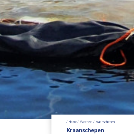
/ Home
/ Materieel
/ Kraanschepen
Kraanschepen