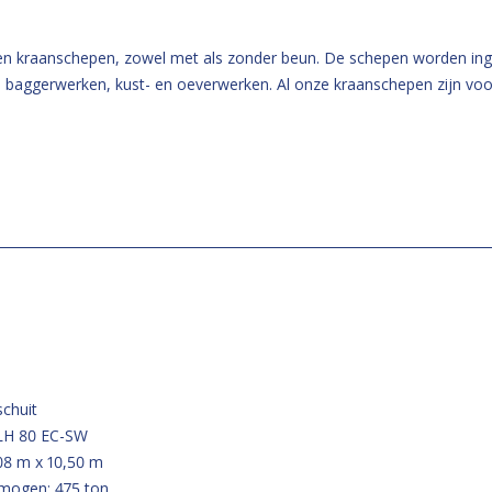
en kraanschepen, zowel met als zonder beun. De schepen worden ing
aggerwerken, kust- en oeverwerken. Al onze kraanschepen zijn voor
chuit
 LH 80 EC-SW
08 m x 10,50 m
rmogen: 475 ton